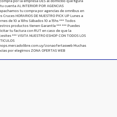
 compra por la empresa UES al domicilio que figura
 tu cuenta AL INTERIOR POR AGENCIAS
spachamos tu compra por agencias de omnibus en
es Cruces HORARIOS DE NUESTRO PICK UP Lunes a
ernes de 10 a 18hs Sábados 10 a 15hs *** Todos
estros productos tienen Garantía *** *** Puedes
licitar tu factura con RUT en caso de que la
cesites *** VISITA NUESTRO ESHOP CON TODOS LOS
TICULOS
hops.mercadolibre.com.uy/zonaofertasweb Muchas
acias por elegirnos ZONA OFERTAS WEB