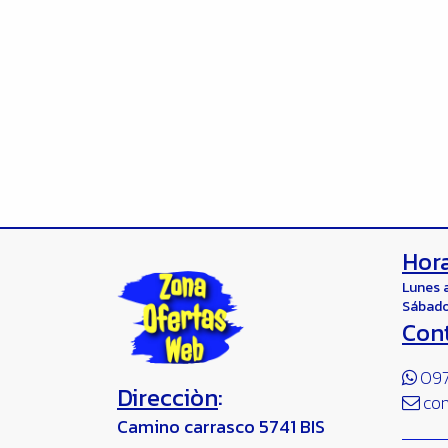
Hora
Lunes 
Sábado
Con
097
Direcciòn
:
co
Camino carrasco 5741 BIS