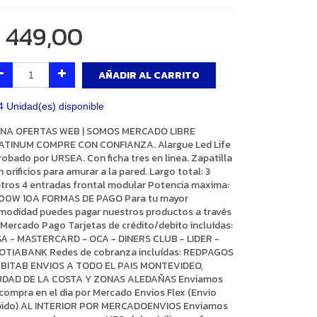
$
449,00
AÑADIR AL CARRITO
4 Unidad(es) disponible
NA OFERTAS WEB | SOMOS MERCADO LIBRE
ATINUM COMPRE CON CONFIANZA. Alargue Led Life
robado por URSEA. Con ficha tres en linea. Zapatilla
 orificios para amurar a la pared. Largo total: 3
tros 4 entradas frontal modular Potencia maxima:
00W 10A FORMAS DE PAGO Para tu mayor
modidad puedes pagar nuestros productos a través
 Mercado Pago Tarjetas de crédito/debito incluídas:
SA - MASTERCARD - OCA - DINERS CLUB - LIDER -
OTIABANK Redes de cobranza incluídas: REDPAGOS
ABITAB ENVIOS A TODO EL PAIS MONTEVIDEO,
UDAD DE LA COSTA Y ZONAS ALEDAÑAS Enviamos
 compra en el dia por Mercado Envios Flex (Envio
pido) AL INTERIOR POR MERCADOENVIOS Enviamos