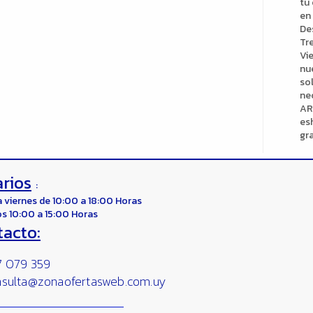
tu
en
De
Tr
Vi
nu
so
ne
AR
es
gr
rios
:
a viernes de 10:00 a 18:00 Horas
s 10:00 a 15:00 Horas
tacto:
 079 359
nsulta@zonaofertasweb.com.uy