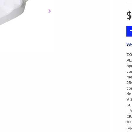
99
ZO
PL
ap
con
me
25
co
de
VI
SC
- 
CI
tu
ra