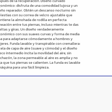
spués de la recuperación. Diseño curvado
gonómico: disfruta de una comodidad lujosa y un
eño reparador. Obtén un descanso nocturno sin
lestias con su correa de velcro ajustable que
ntiene la almohada de rodilla en perfecta
neación entre tus piernas, incluso mientras te das
eltas y giras. Un diseño verdaderamente
gonómico con sus suaves curvas y forma de media
na para adaptarse cómodamente a hombres y
jeres. Funda lavable y transpirable con cremallera:
tela de capa de aire (suave y cómoda) y el diseño
co intermedio incita la movilidad del aire, sin
nchazón, la zona permeable al aire es amplia y no
a que tus piernas se calienten. La funda es lavable
máquina para una fácil limpieza.