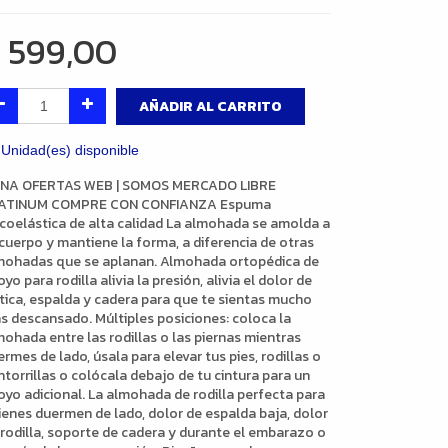
$
599,00
AÑADIR AL CARRITO
 Unidad(es) disponible
NA OFERTAS WEB | SOMOS MERCADO LIBRE
ATINUM COMPRE CON CONFIANZA Espuma
scoelástica de alta calidad La almohada se amolda a
 cuerpo y mantiene la forma, a diferencia de otras
mohadas que se aplanan. Almohada ortopédica de
yo para rodilla alivia la presión, alivia el dolor de
ática, espalda y cadera para que te sientas mucho
s descansado. Múltiples posiciones: coloca la
mohada entre las rodillas o las piernas mientras
rmes de lado, úsala para elevar tus pies, rodillas o
torrillas o colócala debajo de tu cintura para un
oyo adicional. La almohada de rodilla perfecta para
ienes duermen de lado, dolor de espalda baja, dolor
 rodilla, soporte de cadera y durante el embarazo o