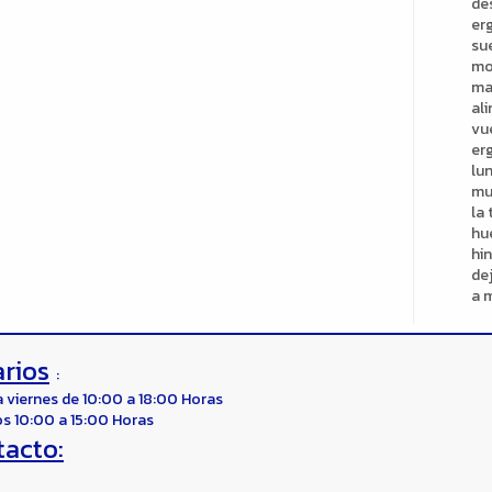
de
er
su
mo
ma
ali
vu
er
lu
mu
la 
hue
hi
dej
a 
rios
:
a viernes de 10:00 a 18:00 Horas
s 10:00 a 15:00 Horas
tacto: