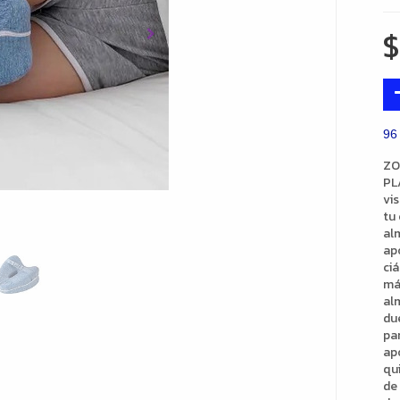
96
ZO
PL
vi
tu
al
apo
ci
má
al
due
pan
ap
qu
de