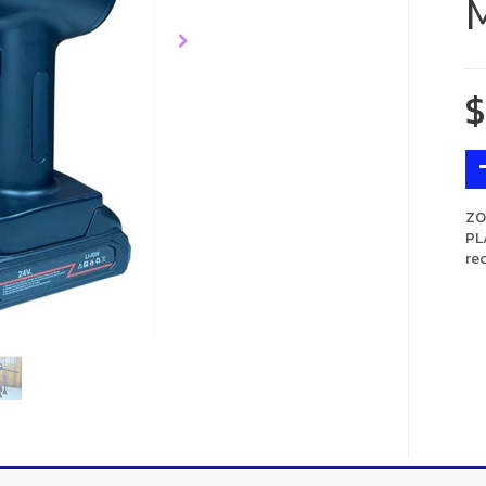
ZO
PL
re