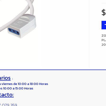
ZO
PL
20
rios
:
a viernes de 10:00 a 18:00 Horas
s 10:00 a 15:00 Horas
tacto:
 079 359