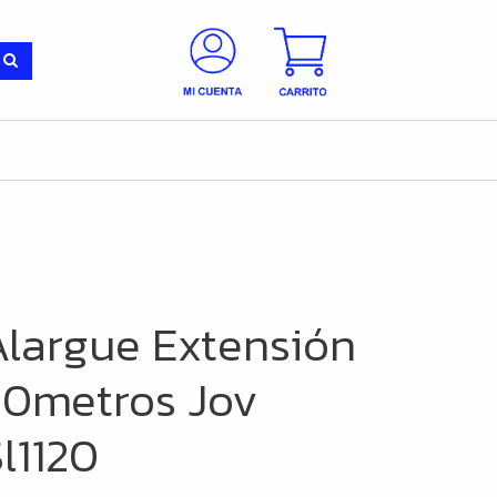
Alargue Extensión
20metros Jov
l1120