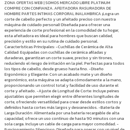
ZONA OFERTAS WEB | SOMOS MERCADO LIBRE PLATINUM
COMPRE CON CONFIANZA. AFEITADORA RASURADORA DE
HOMBRE PARTES INTIMAS CORPORAL INALAMBRICA ¡Logra un
corte de cabello perfecto y un afeitado preciso con nuestra
máquina de cuidado personal! Diseñada para ofrecer una
experiencia de corte profesional en la comodidad de tu hogar,
esta afeitadora es ideal para hombres que buscan calidad,
precisión y estilo en su rutina de cuidado personal.
Características Principales: -Cuchillas de Cerámica de Alta
Calidad: Equipadas con cuchillas de cerámica afiladas y
duraderas, garantizan un corte suave, preciso y sin tirones,
reduciendo el riesgo de irritación en la piel. Perfectas para todos
los tipos de cabello, desde grueso hasta fino. -Diseño
Ergonómico y Elegante: Con un acabado mate y un diseño
ergonómico, esta máquina se adapta cómodamente a la mano,
proporcionando un control total y facilidad de uso durante el
corte y afeitado. -Ajuste de Longitud de Corte: Incluye peines
ajustables que permiten elegir entre diferentes longitudes de
corte, ofreciendo versatilidad para crear desde estilos cortos y
definidos hasta cortes más largos y desvanecidos. -Batería de
Larga Duración: Alimentada por una batería recargable de alta
capacidad, ofrece un uso continuo de hasta 90 minutos con una
sola carga. Incluye un cable de carga para mayor comodidad. -
Funcionamiento Silencioso: Diseñada para operar con un nivel de