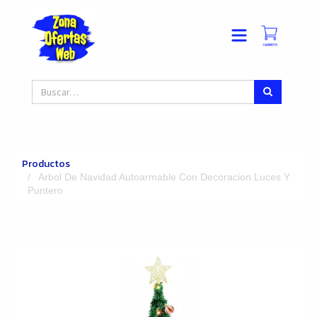
Productos
Arbol De Navidad Autoarmable Con Decoracion Luces Y
Puntero