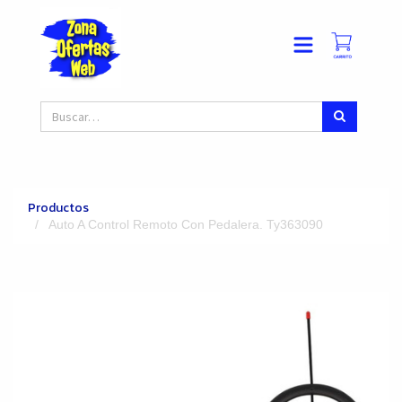
Productos
Auto A Control Remoto Con Pedalera. Ty363090